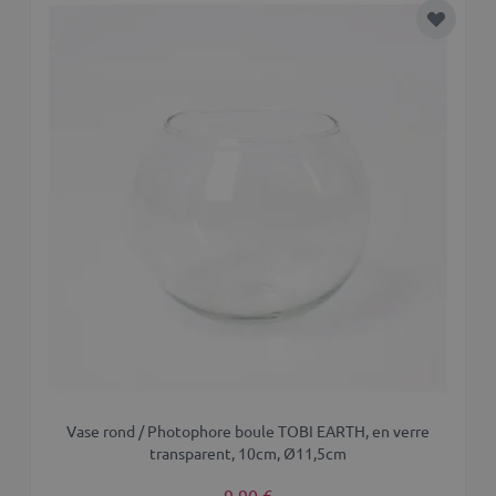
Ajouter 
Vase rond / Photophore boule TOBI EARTH, en verre
transparent, 10cm, Ø11,5cm
9,90 €