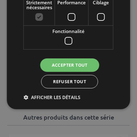
(cm)
Strictement
Performance
Ciblage
nécessaires
Diamètre
/ Largeur
9,50
(cm)
Fonctionnalité
Marque
INNA-Glas
artplants GmbH & Co. KG, Max-
Fabricant
Planck-Str. 4, 97204, Germany,
ACCEPTER TOUT
info@artplants.eu
Lieu de
REFUSER TOUT
HO-H4-1
stockage
AFFICHER LES DÉTAILS
Autres produits dans cette série