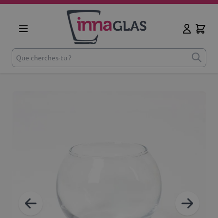
Aller au contenu
Cart
Mon comp
Que cherches-tu ?