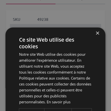
SKU
49238
Nom de
×
TOBI EARTH
produit
Ce site Web utilise des
Type de
cookies
porte-bougie
produit
Notre site Web utilise des cookies pour
améliorer l'expérience utilisateur. En
Matière
verre
utilisant notre site Web, vous acceptez
Forme
boule
tous les cookies conformément à notre
Politique relative aux cookies. Certains de
Ouverture
ronde
ces cookies peuvent collecter des données
personnelles et celles-ci peuvent être
Couleur
Transparent
utilisées pour des publicités
Hauteur /
personnalisées.
En savoir plus
Longueur
8